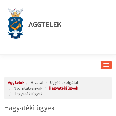
AGGTELEK
Navig
átkap
Aggtelek
Hivatal
Ügyfélszolgálat
Nyomtatványok
Hagyatéki ügyek
Hagyatéki ügyek
Hagyatéki ügyek