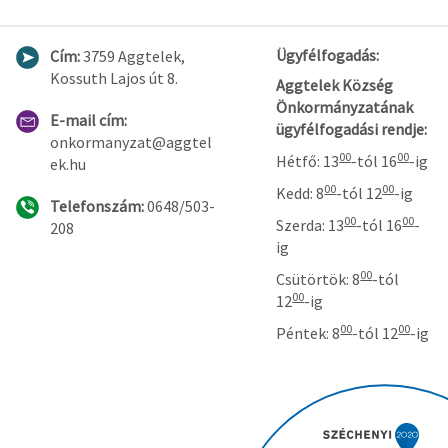
Ügyfélfogadás:
Cím:
3759 Aggtelek,
Kossuth Lajos út 8.
Aggtelek Község
Önkormányzatának
E-mail cím:
ügyfélfogadási rendje:
onkormanyzat@aggtel
00
00
Hétfő: 13
-tól 16
-ig
ek.hu
00
00
Kedd: 8
-tól 12
-ig
Telefonszám:
0648/503-
00
00
Szerda: 13
-tól 16
-
208
ig
00
Csütörtök: 8
-tól
00
12
-ig
00
00
Péntek: 8
-tól 12
-ig