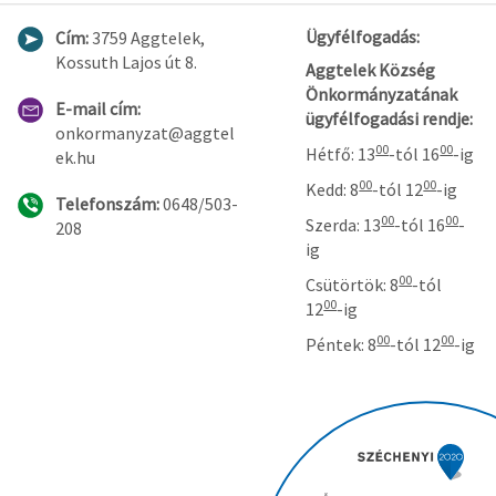
Ügyfélfogadás:
Cím:
3759 Aggtelek,
Kossuth Lajos út 8.
Aggtelek Község
Önkormányzatának
E-mail cím:
ügyfélfogadási rendje:
onkormanyzat@aggtel
00
00
Hétfő: 13
-tól 16
-ig
ek.hu
00
00
Kedd: 8
-tól 12
-ig
Telefonszám:
0648/503-
00
00
Szerda: 13
-tól 16
-
208
ig
00
Csütörtök: 8
-tól
00
12
-ig
00
00
Péntek: 8
-tól 12
-ig