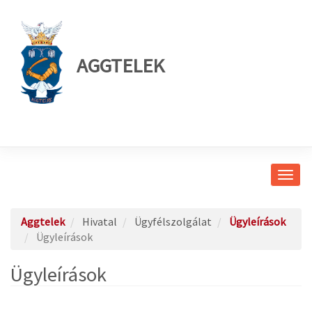
AGGTELEK
Navig
átkap
Aggtelek
Hivatal
Ügyfélszolgálat
Ügyleírások
Ügyleírások
Ügyleírások