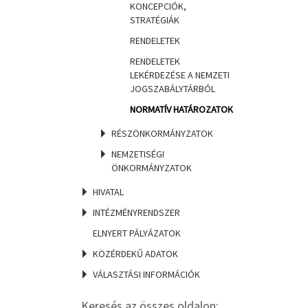
KONCEPCIÓK,
STRATÉGIÁK
RENDELETEK
RENDELETEK
LEKÉRDEZÉSE A NEMZETI
JOGSZABÁLYTÁRBÓL
NORMATÍV HATÁROZATOK
RÉSZÖNKORMÁNYZATOK
NEMZETISÉGI
ÖNKORMÁNYZATOK
HIVATAL
INTÉZMÉNYRENDSZER
ELNYERT PÁLYÁZATOK
KÖZÉRDEKŰ ADATOK
VÁLASZTÁSI INFORMÁCIÓK
Keresés az összes oldalon: