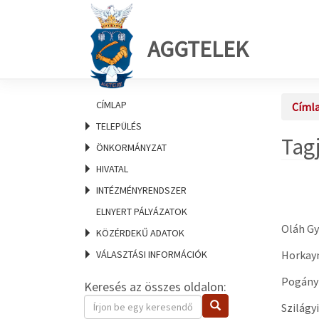
AGGTELEK
CÍMLAP
Címl
TELEPÜLÉS
Tag
ÖNKORMÁNYZAT
HIVATAL
INTÉZMÉNYRENDSZER
ELNYERT PÁLYÁZATOK
Oláh Gy
KÖZÉRDEKŰ ADATOK
VÁLASZTÁSI INFORMÁCIÓK
Horkayn
Pogányn
Keresés az összes oldalon:
Keresendő
Keresés
Szilágy
kifejezés