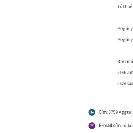
Tóthné 
Pogány
Pogány 
Breziná
Elek Zi
Fazekas
Cím:
3759 Aggtele
E-mail cím:
onko