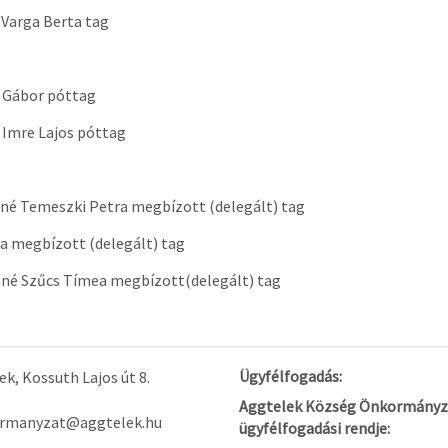
Varga Berta tag
 Gábor póttag
Imre Lajos póttag
né Temeszki Petra megbízott (delegált) tag
ta megbízott (delegált) tag
né Szűcs Tímea megbízott(delegált) tag
Ügyfélfogadás:
k, Kossuth Lajos út 8.
Aggtelek Község Önkormányz
rmanyzat@aggtelek.hu
ügyfélfogadási rendje: