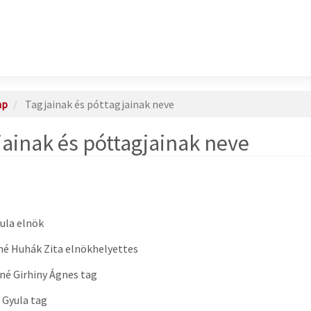
ap
Tagjainak és póttagjainak neve
jainak és póttagjainak neve
ula elnök
é Huhák Zita elnökhelyettes
é Girhiny Ágnes tag
i Gyula tag