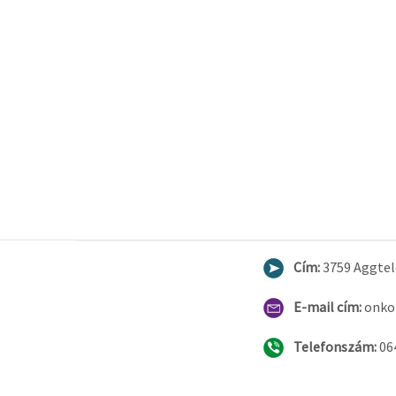
Cím:
3759 Aggtele
E-mail cím:
onko
Telefonszám:
06