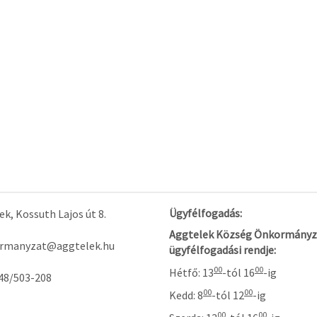
Ügyfélfogadás:
k, Kossuth Lajos út 8.
Aggtelek Község Önkormányz
rmanyzat@aggtelek.hu
ügyfélfogadási rendje:
00
00
Hétfő: 13
-tól 16
-ig
48/503-208
00
00
Kedd: 8
-tól 12
-ig
00
00