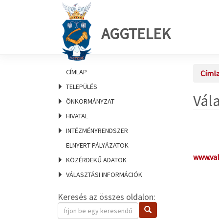
AGGTELEK
CÍMLAP
Címl
TELEPÜLÉS
Vál
ÖNKORMÁNYZAT
HIVATAL
INTÉZMÉNYRENDSZER
ELNYERT PÁLYÁZATOK
www.val
KÖZÉRDEKŰ ADATOK
VÁLASZTÁSI INFORMÁCIÓK
Keresés az összes oldalon:
Keresendő
Keresés
kifejezés