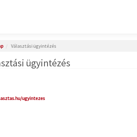
ap
Választási ügyintézés
asztási ügyintézés
asztas.hu/ugyintezes